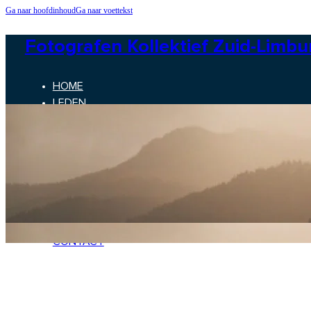
Ga naar hoofdinhoud
Ga naar voettekst
Fotografen Kollektief Zuid-Limbu
HOME
LEDEN
NIEUWS
CONTACT
HOME
LEDEN
NIEUWS
CONTACT