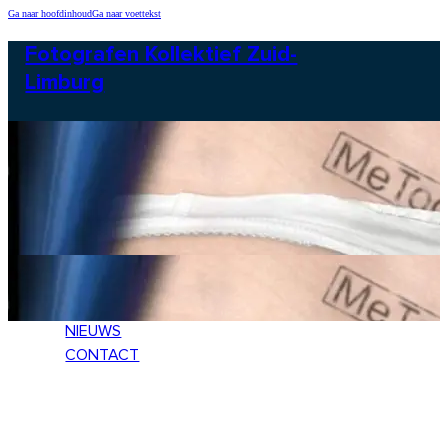
Ga naar hoofdinhoud
Ga naar voettekst
Fotografen Kollektief Zuid-
Limburg
HOME
LEDEN
NIEUWS
CONTACT
HOME
LEDEN
NIEUWS
CONTACT