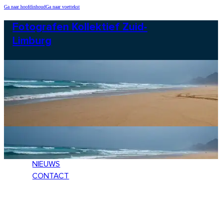
Ga naar hoofdinhoud
Ga naar voettekst
Fotografen Kollektief Zuid-
Limburg
HOME
LEDEN
NIEUWS
CONTACT
HOME
LEDEN
NIEUWS
CONTACT